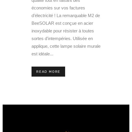
qualité tout en faisant des
économies sur vos factures
d’électricité ! La remarquable M2 de
BeeSOLAR est conçue en acier
inoxydable pour résister à toutes
sortes d'intempéries. Utilisée en
applique, cette lampe solaire murale
est idéale...
READ MORE