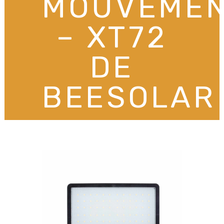
MOUVEME
– XT72
DE
BEESOLAR