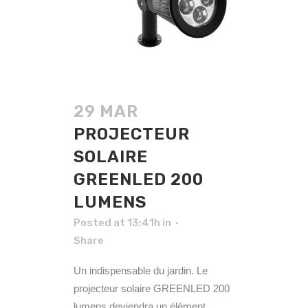
29 MAR
PROJECTEUR
SOLAIRE
GREENLED 200
LUMENS
Posted at 13:41h
in
Share
Un indispensable du jardin. Le
projecteur solaire GREENLED 200
lumens deviendra un élément